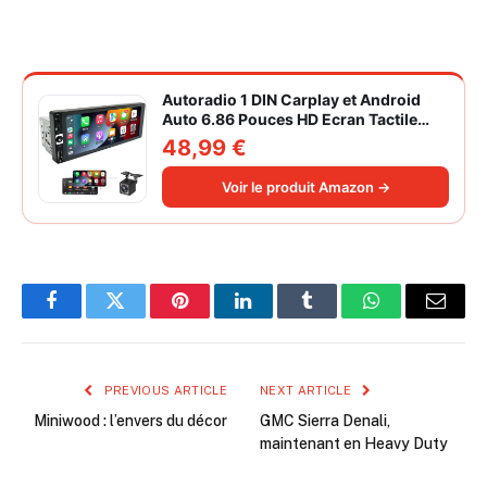
Autoradio 1 DIN Carplay et Android
Auto 6.86 Pouces HD Ecran Tactile
Poste Radio Voiture Soutien Lien
48,99 €
Miroir iOS/Android/Radio FM/USB/EQ
Autoradio Bluetooth Caméra de Recul
Voir le produit Amazon →
Facebook
Twitter
Pinterest
LinkedIn
Tumblr
WhatsApp
Email
PREVIOUS ARTICLE
NEXT ARTICLE
Miniwood : l’envers du décor
GMC Sierra Denali,
maintenant en Heavy Duty