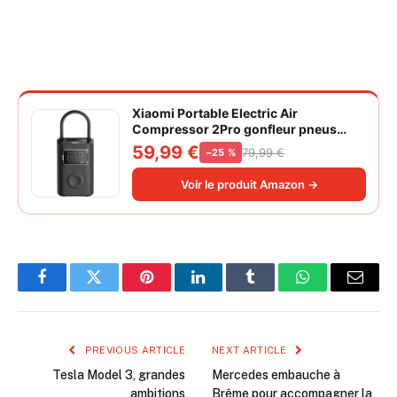
Xiaomi Portable Electric Air
Compressor 2Pro gonfleur pneus
voiture | ±1PSI Contrôle pression
59,99 €
79,99 €
−25 %
pneus, 45s gonflage rapide, batterie
longue durée, avec éclairage, grand
Voir le produit Amazon →
cylindre à air 27 mm
Facebook
Twitter
Pinterest
LinkedIn
Tumblr
WhatsApp
Email
PREVIOUS ARTICLE
NEXT ARTICLE
Tesla Model 3, grandes
Mercedes embauche à
ambitions
Brême pour accompagner la