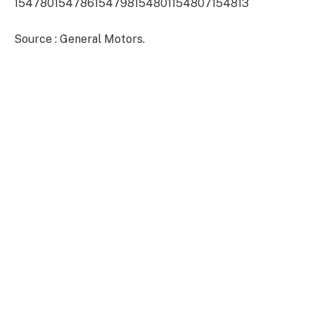
154780
154786
154798
154801
154807
154813
Source : General Motors.