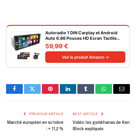
Autoradio 1 DIN Carplay et Android
Auto 6.86 Pouces HD Ecran Tactile
Poste Radio Voiture Soutien Lien
59,99 €
Miroir iOS/Android/Radio FM/USB/EQ
Autoradio Bluetooth Caméra de Recul
Voir le produit Amazon →
Facebook
Twitter
Pinterest
LinkedIn
Tumblr
WhatsApp
Email
PREVIOUS ARTICLE
NEXT ARTICLE
Marché européen en octobre
Vidéo: les gymkhanas de Ken
: + 11,2 %
Block expliqués