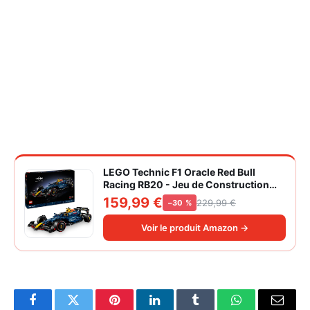
LEGO Technic F1 Oracle Red Bull
Racing RB20 - Jeu de Construction
Collector pour Adulte - Inclut Un
159,99 €
229,99 €
−30 %
Moteur V6 et Une boîte de Vitesses -
Idée Cadeau pour passionnés de
Voir le produit Amazon →
Formule 1 42206