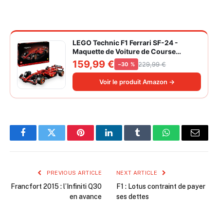
LEGO Technic F1 Ferrari SF-24 -
Maquette de Voiture de Course
Collector à Échelle 1/8 - Décoration -
159,99 €
229,99 €
−30 %
Inclut Moteur V6, Boîte de Vitesses,
DRS et Volant - Idée de Cadeau pour
Voir le produit Amazon →
Adulte et Adolescent 42207
Facebook
Twitter
Pinterest
LinkedIn
Tumblr
WhatsApp
Email
PREVIOUS ARTICLE
NEXT ARTICLE
Francfort 2015 : l’Infiniti Q30
F1 : Lotus contraint de payer
en avance
ses dettes