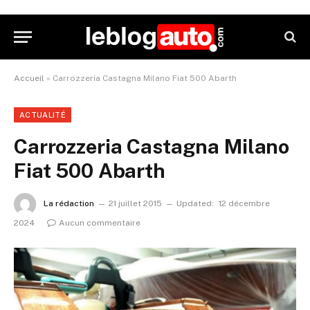
Accueil
»
Carrozzeria Castagna Milano Fiat 500 Abarth
ACTUALITÉ
Carrozzeria Castagna Milano
Fiat 500 Abarth
La rédaction
21 juillet 2015
Updated:
12 décembre
2024
Aucun commentaire