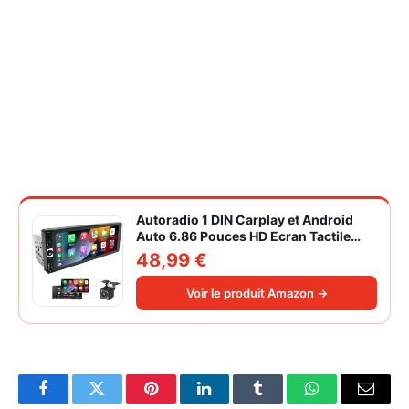
Autoradio 1 DIN Carplay et Android
Auto 6.86 Pouces HD Ecran Tactile
Poste Radio Voiture Soutien Lien
48,99 €
Miroir iOS/Android/Radio FM/USB/EQ
Autoradio Bluetooth Caméra de Recul
Voir le produit Amazon →
Facebook
Twitter
Pinterest
LinkedIn
Tumblr
WhatsApp
Email