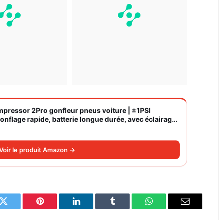
ompressor 2Pro gonfleur pneus voiture | ±1PSI
nflage rapide, batterie longue durée, avec éclairage,
Voir le produit Amazon →
k
Twitter
Pinterest
LinkedIn
Tumblr
WhatsApp
Email