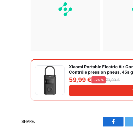
Xiaomi Portable Electric Air C
Contrôle pression pneus, 45s go
grand cylindre à air 27 mm
59,99 €
79,99 €
−25 %
SHARE.
Faceboo