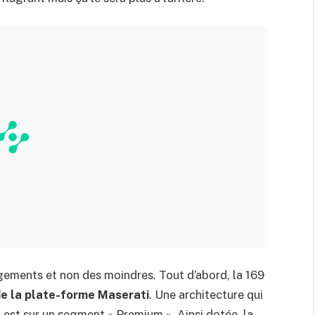
angements et non des moindres. Tout d’abord, la 169
 de la plate-forme Maserati
. Une architecture qui
 est sur un segment « Premium ». Ainsi dotée, la