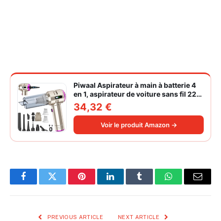
Piwaal Aspirateur à main à batterie 4
en 1, aspirateur de voiture sans fil 22
000 Pa avec moteur sans balais,
34,32 €
souffleur électrique à air comprimé
220 000 tr/min 3 vitesses pour poils
Voir le produit Amazon →
d'animaux
Facebook
Twitter
Pinterest
LinkedIn
Tumblr
WhatsApp
Email
PREVIOUS ARTICLE
NEXT ARTICLE