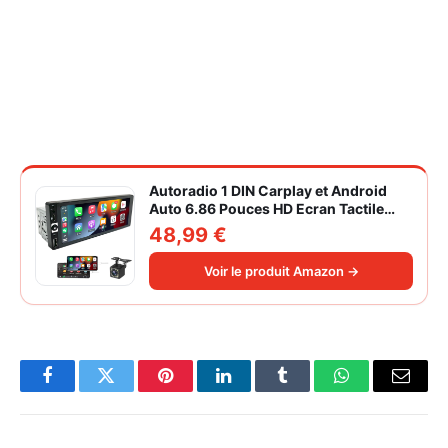
Autoradio 1 DIN Carplay et Android
Auto 6.86 Pouces HD Ecran Tactile
Poste Radio Voiture Soutien Lien
48,99 €
Miroir iOS/Android/Radio FM/USB/EQ
Autoradio Bluetooth Caméra de Recul
Voir le produit Amazon →
Facebook
Twitter
Pinterest
LinkedIn
Tumblr
WhatsApp
Email