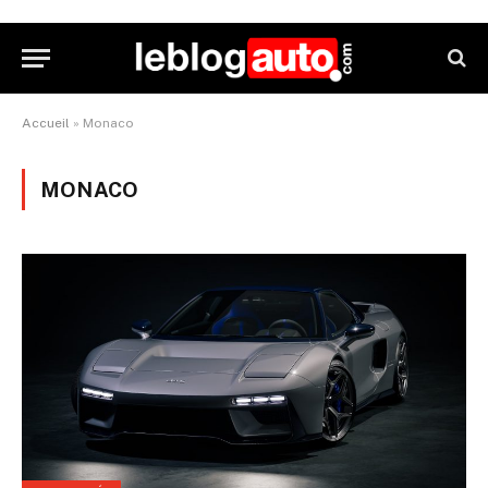
Accueil
»
Monaco
MONACO