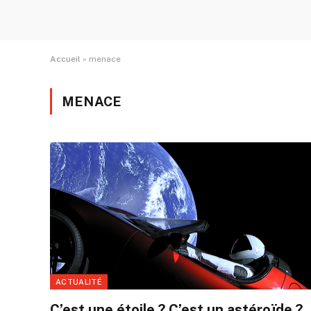
Accueil
»
menace
MENACE
ACTUALITÉ
C’est une étoile ? C’est un astéroïde ?