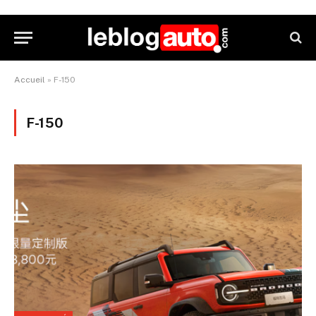
Accueil
»
F-150
F-150