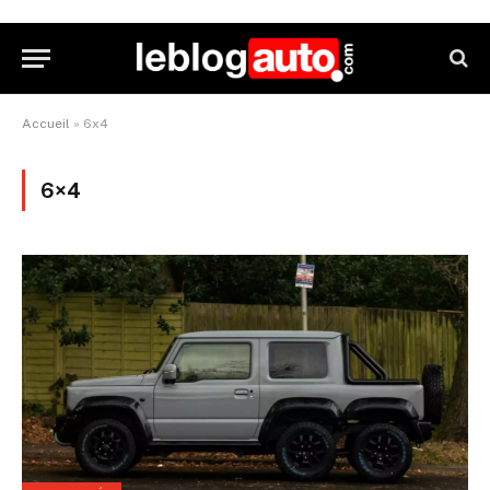
Accueil
»
6x4
6×4