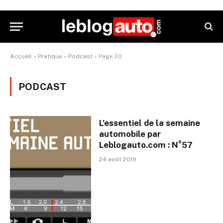
Accueil
»
Pratique
»
Podcast
»
Page 20
PODCAST
L’essentiel de la semaine
automobile par
Leblogauto.com : N°57
24 août 2019