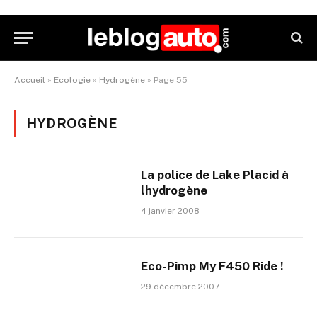
Accueil
»
Ecologie
»
Hydrogène
»
Page 55
HYDROGÈNE
La police de Lake Placid à
lhydrogène
4 janvier 2008
Eco-Pimp My F450 Ride !
29 décembre 2007